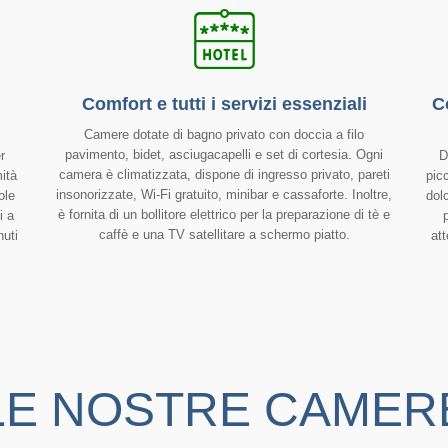
Comfort e tutti i servizi essenziali
C
Camere dotate di bagno privato con doccia a filo
pavimento, bidet, asciugacapelli e set di cortesia. Ogni
r
D
camera è climatizzata, dispone di ingresso privato, pareti
mità
pic
insonorizzate, Wi-Fi gratuito, minibar e cassaforte. Inoltre,
ole
dolc
è fornita di un bollitore elettrico per la preparazione di tè e
i a
caffè e una TV satellitare a schermo piatto.
nuti
att
LE NOSTRE CAMER
O SINGOLA
CAMERA MATRIMO