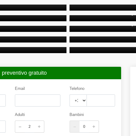
Letto matrimoniale Camera mat
ELUXE
CAMERA TRIPLA D
Letto matrimoniale + letto singo
PERIOR
CAMERA TRIPLA S
Letto matrimoniale + letto singo
ON BALCONE
CAMERA MATRIMO
Letto matimoniale Camera matri
ARD
CAMERA MATRIMO
Letto matimoniale Camera matri
 preventivo gratuito
Email
Telefono
Adulti
Bambini