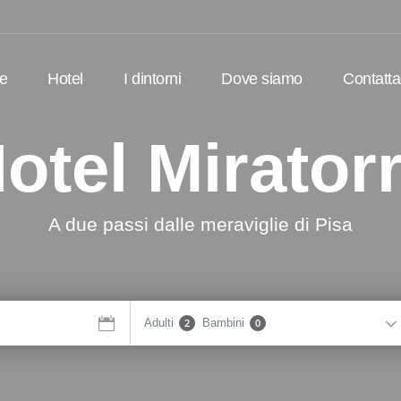
e
Hotel
I dintorni
Dove siamo
Contatta
otel Mirator
A due passi dalle meraviglie di Pisa
Adulti
2
Bambini
0