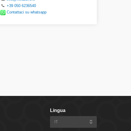
+39 050 6236540
Contattaci
su whatsapp
Lingua