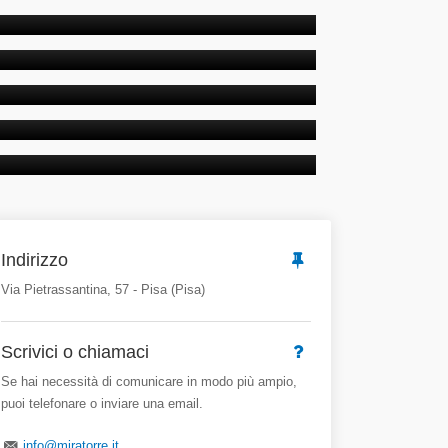
rimon...
ELUXE
lo C...
UPERIOR
lo C...
NIALE STANDARD
monial...
NIALE ECONOMY
monial...
Indirizzo
Via Pietrassantina, 57 - Pisa (Pisa)
Scrivici o chiamaci
Se hai necessità di comunicare in modo più ampio,
puoi telefonare o inviare una email.
info@miratorre.it