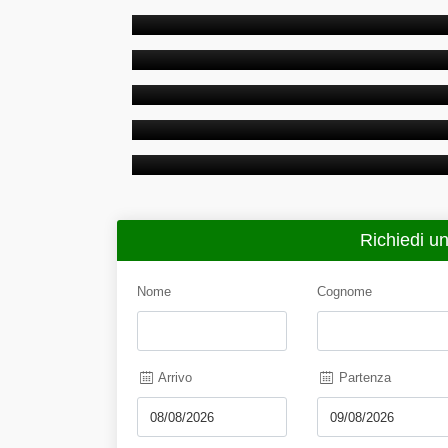
Letto matrimoniale Comfortable dou...
CAMERA MATRIMONIALE D
Letto matimoniale Camera matrimonial...
CAMERA MATRIMONIALE SU
Letto matimoniale Camera matrimonial...
CAMERA MATRIMONIALE C
Letto matrimoniale Camera matrimon...
CAMERA FAMILIARE STAND
Letto matrimoniale + divano letto Ca...
Richiedi un
Nome
Cognome
Arrivo
Partenza